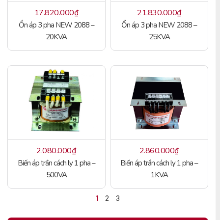
17.820.000
₫
21.830.000
₫
Ổn áp 3 pha NEW 2088 –
Ổn áp 3 pha NEW 2088 –
20KVA
25KVA
2.080.000
₫
2.860.000
₫
Biến áp trần cách ly 1 pha –
Biến áp trần cách ly 1 pha –
500VA
1KVA
1
2
3