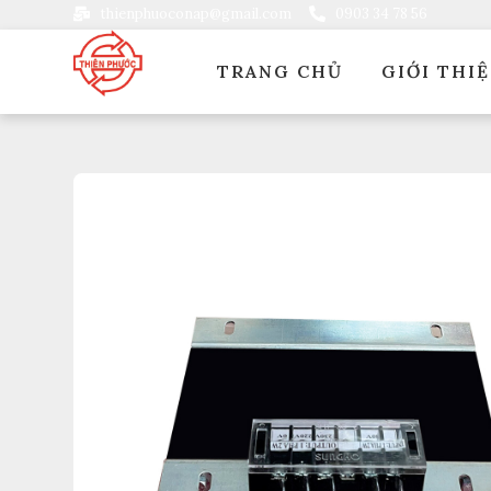
thienphuoconap@gmail.com
0903 34 78 56
TRANG CHỦ
GIỚI THI