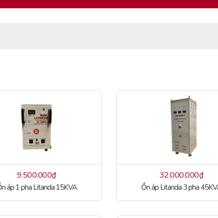
9.500.000
₫
32.000.000
₫
n áp 1 pha Litanda 15KVA
Ổn áp Litanda 3 pha 45K