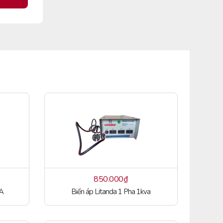
850.000
₫
VA
Biến áp Litanda 1 Pha 1kva