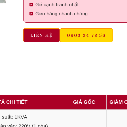
Giá cạnh tranh nhất
Giao hàng nhanh chóng
LIÊN HỆ
0903 34 78 56
Ả CHI TIẾT
GIÁ GỐC
GIẢM 
 suất: 1KVA
 áp vào: 220V (1 pha)