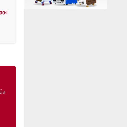
000₫
của