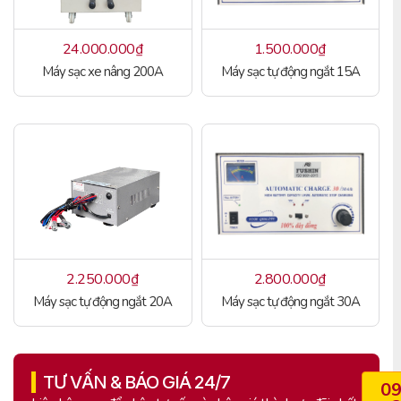
24.000.000
₫
1.500.000
₫
Máy sạc xe nâng 200A
Máy sạc tự động ngắt 15A
2.250.000
₫
2.800.000
₫
Máy sạc tự động ngắt 20A
Máy sạc tự động ngắt 30A
TƯ VẤN & BÁO GIÁ 24/7
0