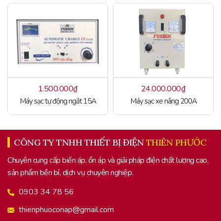
1.500.000
₫
24.000.000
₫
Máy sạc tự động ngắt 15A
Máy sạc xe nâng 200A
CÔNG TY TNHH THIẾT BỊ ĐIỆN
THIÊN PHƯỚC
Chuyên cung cấp biến áp, ổn áp và giải pháp điện chất lượng cao,
sản phẩm bền bỉ, dịch vụ chuyên nghiệp.
0903 34 78 56
thienphuoconap@gmail.com