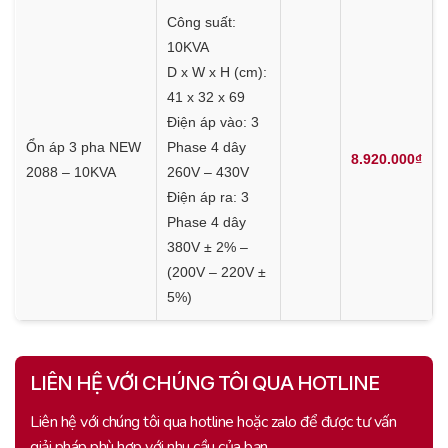
Công suất:
10KVA
D x W x H (cm):
41 x 32 x 69
Điện áp vào: 3
Ổn áp 3 pha NEW
Phase 4 dây
8.920.000₫
2088 – 10KVA
260V – 430V
Điện áp ra: 3
Phase 4 dây
380V ± 2% –
(200V – 220V ±
5%)
LIÊN HỆ VỚI CHÚNG TÔI QUA HOTLINE
Liên hệ với chúng tôi qua hotline hoặc zalo để được tư vấn
giải pháp phù hợp với nhu cầu của bạn