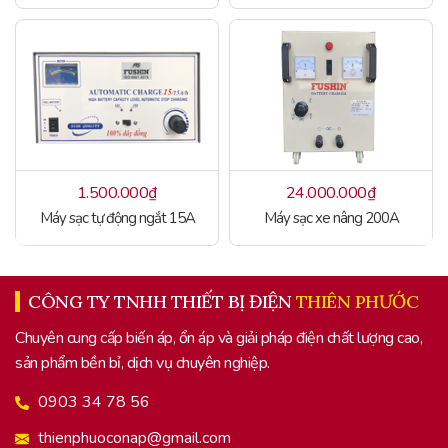
1.500.000
₫
24.000.000
₫
Máy sạc tự động ngắt 15A
Máy sạc xe nâng 200A
CÔNG TY TNHH THIẾT BỊ ĐIỆN
THIÊN PHƯỚC
Chuyên cung cấp biến áp, ổn áp và giải pháp điện chất lượng cao,
sản phẩm bền bỉ, dịch vụ chuyên nghiệp.
0903 34 78 56
thienphuoconap@gmail.com