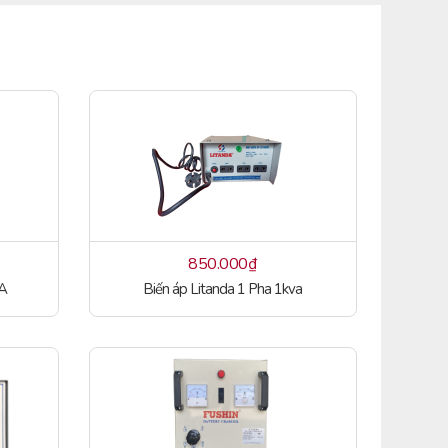
850.000
₫
VA
Biến áp Litanda 1 Pha 1kva