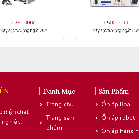
2.250.000
₫
1.500.000
₫
Máy sạc tự động ngắt 20A
Máy sạc tự động ngắt 15
IÊN
Danh Mục
Sản Phẩm
Trang chủ
Ổn áp lioa
p điện chất
Trang sản
Ổn áp robot
 nghiệp.
phẩm
Ổn áp hansin