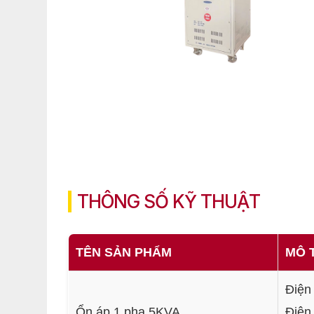
THÔNG SỐ KỸ THUẬT
TÊN SẢN PHẨM
MÔ T
Điện
Ổn áp 1 pha 5KVA
Điện