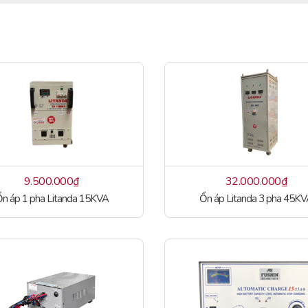
9.500.000
₫
32.000.000
₫
n áp 1 pha Litanda 15KVA
Ổn áp Litanda 3 pha 45K