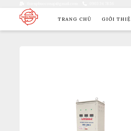
thienphuoconap@gmail.com
0903 34 78 56
TRANG CHỦ
GIỚI THI