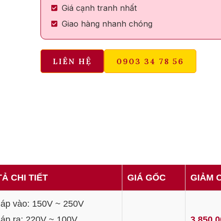
Giá cạnh tranh nhất
Giao hàng nhanh chóng
LIÊN HỆ
0903 34 78 56
Ả CHI TIẾT
GIÁ GỐC
GIẢM 
 áp vào: 150V ~ 250V
 áp ra: 220V ~ 100V
3.850.