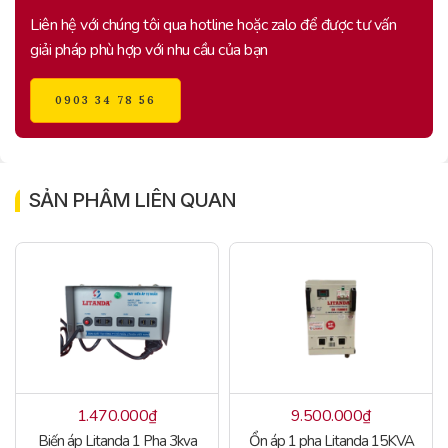
Liên hệ với chúng tôi qua hotline hoặc zalo để được tư vấn
giải pháp phù hợp với nhu cầu của bạn
0903 34 78 56
SẢN PHẨM LIÊN QUAN
1.470.000
₫
9.500.000
₫
Biến áp Litanda 1 Pha 3kva
Ổn áp 1 pha Litanda 15KVA