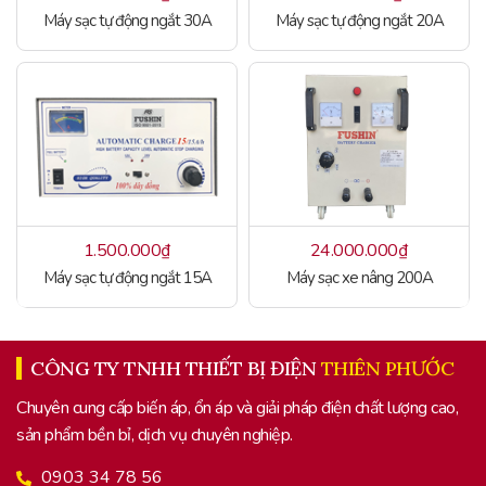
Máy sạc tự động ngắt 30A
Máy sạc tự động ngắt 20A
1.500.000
₫
24.000.000
₫
Máy sạc tự động ngắt 15A
Máy sạc xe nâng 200A
CÔNG TY TNHH THIẾT BỊ ĐIỆN
THIÊN PHƯỚC
Chuyên cung cấp biến áp, ổn áp và giải pháp điện chất lượng cao,
sản phẩm bền bỉ, dịch vụ chuyên nghiệp.
0903 34 78 56