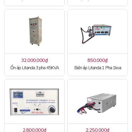
32.000.000
₫
850.000
₫
Ổn áp Litanda 3 pha 45KVA
Biến áp Litanda 1 Pha 1kva
2.800.000
₫
2.250.000
₫