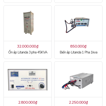
32.000.000
₫
850.000
₫
Ổn áp Litanda 3 pha 45KVA
Biến áp Litanda 1 Pha 1kva
2.800.000
₫
2.250.000
₫