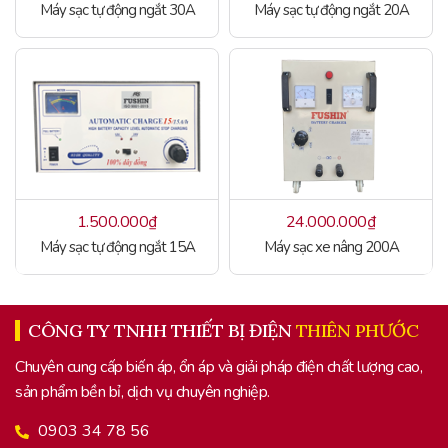
Máy sạc tự động ngắt 30A
Máy sạc tự động ngắt 20A
1.500.000
₫
24.000.000
₫
Máy sạc tự động ngắt 15A
Máy sạc xe nâng 200A
CÔNG TY TNHH THIẾT BỊ ĐIỆN
THIÊN PHƯỚC
Chuyên cung cấp biến áp, ổn áp và giải pháp điện chất lượng cao,
sản phẩm bền bỉ, dịch vụ chuyên nghiệp.
0903 34 78 56