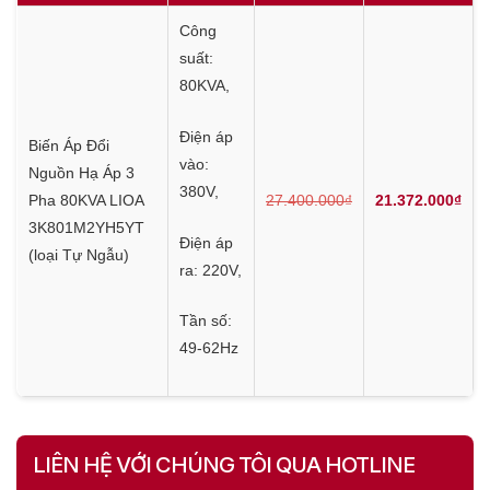
Công
suất:
80KVA,
Điện áp
Biến Áp Đổi
vào:
Nguồn Hạ Áp 3
380V,
Pha 80KVA LIOA
27.400.000₫
21.372.000₫
3K801M2YH5YT
Điện áp
(loại Tự Ngẫu)
ra: 220V,
Tần số:
49-62Hz
LIÊN HỆ VỚI CHÚNG TÔI QUA HOTLINE