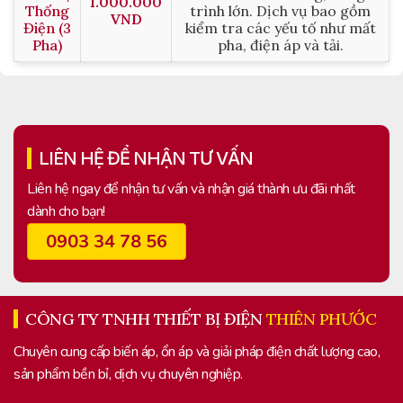
1.000.000
Thống
trình lớn. Dịch vụ bao gồm
VND
Điện (3
kiểm tra các yếu tố như mất
Pha)
pha, điện áp và tải.
LIÊN HỆ ĐỂ NHẬN TƯ VẤN
Liên hệ ngay để nhận tư vấn và nhận giá thành ưu đãi nhất
dành cho bạn!
0903 34 78 56
CÔNG TY TNHH THIẾT BỊ ĐIỆN
THIÊN PHƯỚC
Chuyên cung cấp biến áp, ổn áp và giải pháp điện chất lượng cao,
sản phẩm bền bỉ, dịch vụ chuyên nghiệp.