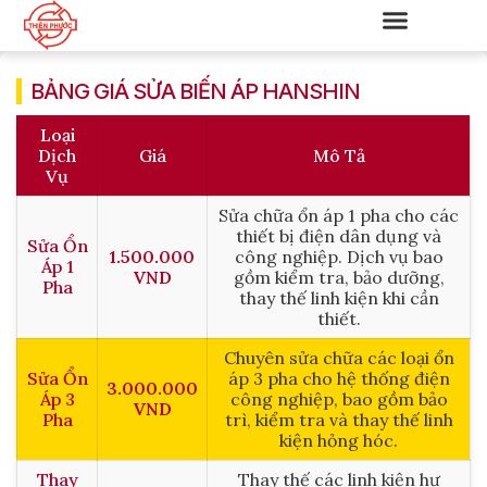
BẢNG GIÁ SỬA BIẾN ÁP HANSHIN
Loại
Dịch
Giá
Mô Tả
Vụ
Sửa chữa ổn áp 1 pha cho các
thiết bị điện dân dụng và
Sửa Ổn
1.500.000
công nghiệp. Dịch vụ bao
Áp 1
VND
gồm kiểm tra, bảo dưỡng,
Pha
thay thế linh kiện khi cần
thiết.
Chuyên sửa chữa các loại ổn
Sửa Ổn
áp 3 pha cho hệ thống điện
3.000.000
Áp 3
công nghiệp, bao gồm bảo
VND
Pha
trì, kiểm tra và thay thế linh
kiện hỏng hóc.
Thay
Thay thế các linh kiện hư